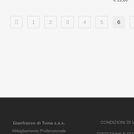
€
19,00
1
2
3
4
5
6
CONDIZIONI DI 
Gianfranco di Toma s.a.s.
Abbigliamento Professionale