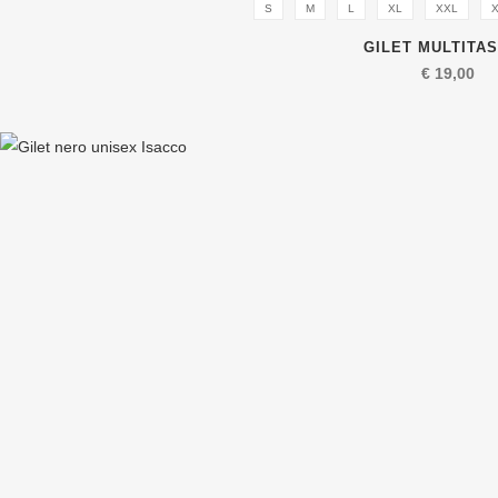
S
M
L
XL
XXL
GILET MULTITA
€
19,00