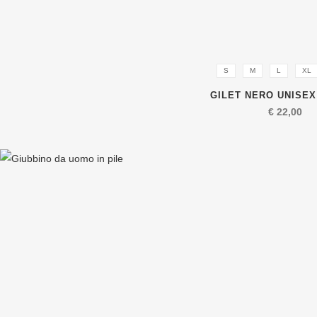
S
M
L
XL
GILET NERO UNISEX
€
22,00