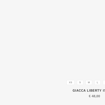
XS
S
M
L
GIACCA LIBERTY 
€
48,00