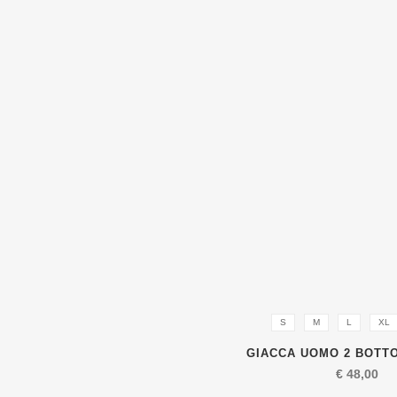
S
M
L
XL
GIACCA UOMO 2 BOTTO
€
48,00