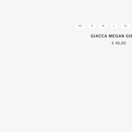
XS
S
M
L
XL
GIACCA MEGAN GI
€
46,00