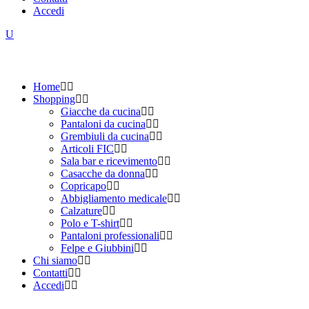
Accedi
Home
Shopping
Giacche da cucina
Pantaloni da cucina
Grembiuli da cucina
Articoli FIC
Sala bar e ricevimento
Casacche da donna
Copricapo
Abbigliamento medicale
Calzature
Polo e T-shirt
Pantaloni professionali
Felpe e Giubbini
Chi siamo
Contatti
Accedi