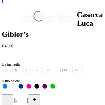
Casacca
Luca
Giblor’s
€
49,00
La tua taglia
S
M
L
XL
XXL
XXXL
4XL
Il tuo colore