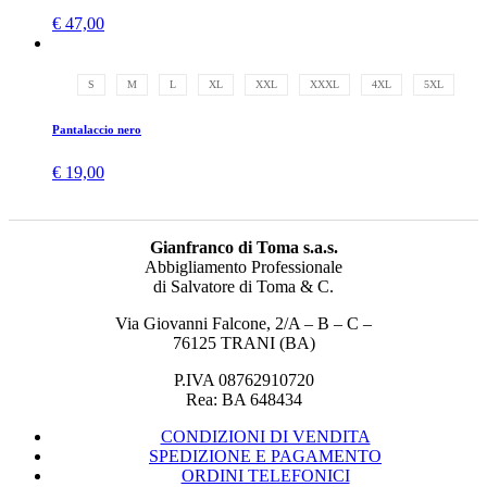
€
47,00
S
M
L
XL
XXL
XXXL
4XL
5XL
Pantalaccio nero
€
19,00
Gianfranco di Toma s.a.s.
Abbigliamento Professionale
di Salvatore di Toma & C.
Via Giovanni Falcone, 2/A – B – C –
76125 TRANI (BA)
P.IVA 08762910720
Rea: BA 648434
CONDIZIONI DI VENDITA
SPEDIZIONE E PAGAMENTO
ORDINI TELEFONICI