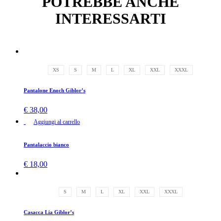
POTREBBE ANCHE
INTERESSARTI
XS
S
M
L
XL
XXL
XXXL
Pantalone Enoch Giblor’s
€
38,00
Aggiungi al carrello
Pantalaccio bianco
€
18,00
S
M
L
XL
XXL
XXXL
Casacca Lia Giblor’s