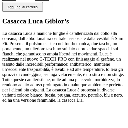
Aggiungi al carrello
Casacca Luca Giblor’s
La casacca Luca a maniche lunghe è caratterizzata dal collo alla
coreana, dall’abbottonatura centrale nascosta e dalla vestibilità Slim
Fit. Presenta il polsino elastico nel fondo manica, due tasche, un
portapenne, un ulteriore taschino sul lato cuore e due spacchi sui
fianchi che garantiscono ampia libertà nei movimenti. Luca è
realizzata nel nuovo G-TECH PRO con finissaggio al grafene, un
tessuto dalle incredibili performance: antibatterico, mantiene
un’eccellente traspirabilità, è lavabile ad alte temperature, tollera gli
spruzzi di candeggina, asciuga velocemente, è no-stiro e non stinge.
Tutte queste caratteristiche, unite ad una piacevole morbidezza, lo
rendono adatto ad uso prolungato in qualunque ambiente e perfetto
per i clienti più esigenti. La casacca Luca è proposta in diverse
varianti colore: bianco, fucsia, prugna, azzurro, petrolio, blu e nero,
ed ha una versione femminile, la casacca Lia.