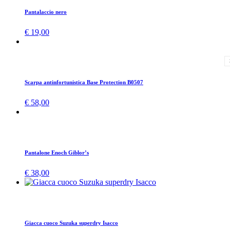
Pantalaccio nero
€
19,00
Scarpa antinfortunistica Base Protection B0507
€
58,00
Pantalone Enoch Giblor’s
€
38,00
Giacca cuoco Suzuka superdry Isacco