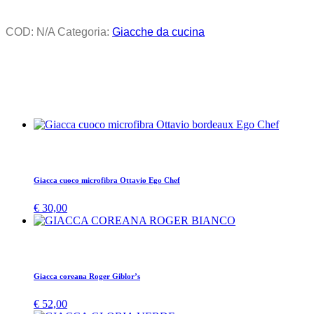
COD:
N/A
Categoria:
Giacche da cucina
Giacca cuoco microfibra Ottavio Ego Chef
€
30,00
Giacca coreana Roger Giblor’s
€
52,00