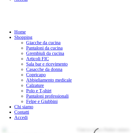
Home
Shopping
Giacche da cucina
Pantaloni da cucina
Grembiuli da cucina
Articoli FIC
Sala bar e ricevimento
Casacche da donna
Copricapo
Abbigliamento medicale
Calzature
Polo e T-shirt
Pantaloni professionali
Felpe e Giubbini
Chi siamo
Contatti
Accedi