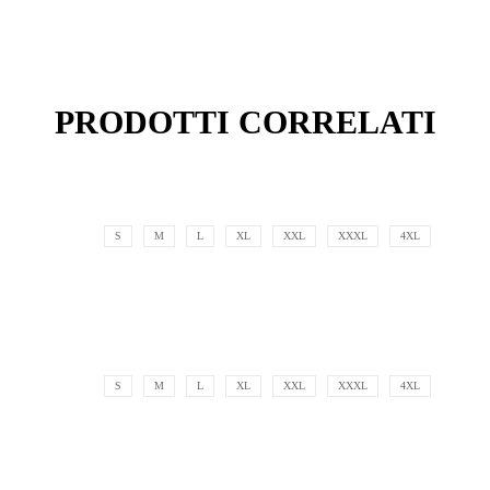
PRODOTTI CORRELATI
S
M
L
XL
XXL
XXXL
4XL
S
M
L
XL
XXL
XXXL
4XL