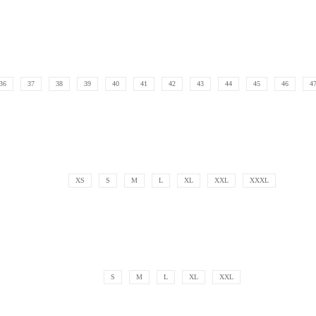
36
37
38
39
40
41
42
43
44
45
46
4
XS
S
M
L
XL
XXL
XXXL
S
M
L
XL
XXL