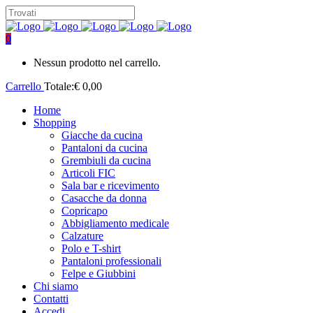
0
Nessun prodotto nel carrello.
Carrello
Totale:
€
0,00
Home
Shopping
Giacche da cucina
Pantaloni da cucina
Grembiuli da cucina
Articoli FIC
Sala bar e ricevimento
Casacche da donna
Copricapo
Abbigliamento medicale
Calzature
Polo e T-shirt
Pantaloni professionali
Felpe e Giubbini
Chi siamo
Contatti
Accedi