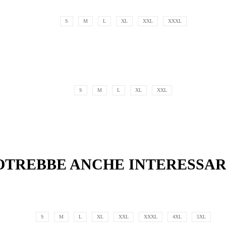
S
M
L
XL
XXL
XXXL
S
M
L
XL
XXL
OTREBBE ANCHE INTERESSAR
S
M
L
XL
XXL
XXXL
4XL
5XL