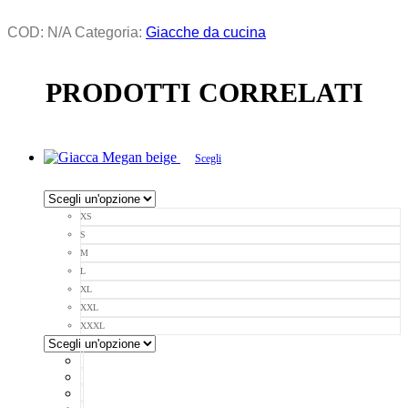
COD:
N/A
Categoria:
Giacche da cucina
PRODOTTI CORRELATI
Scegli
XS
S
M
L
XL
XXL
XXXL