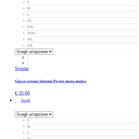
S
M
L
XL
XXL
XXXL
4XL
5XL
Svuota
Giacca coreana Supreme Payper mezza manica
€
35,00
Scegli
S
M
L
XL