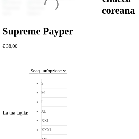
coreana
Supreme Payper
€
38,00
S
M
L
XL
La tua taglia
:
XXL
XXXL