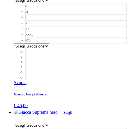
S
M
L
XL
XXL
XXXL
4XL
Svuota
Giacca Harry Giblor’s
€
46,00
Scegli