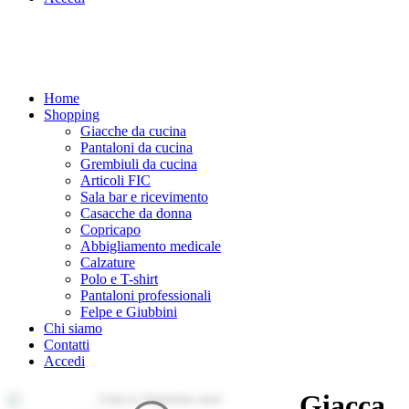
Home
Shopping
Giacche da cucina
Pantaloni da cucina
Grembiuli da cucina
Articoli FIC
Sala bar e ricevimento
Casacche da donna
Copricapo
Abbigliamento medicale
Calzature
Polo e T-shirt
Pantaloni professionali
Felpe e Giubbini
Chi siamo
Contatti
Accedi
Giacca