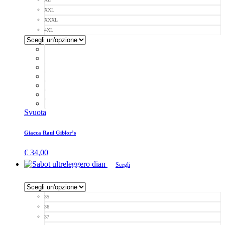
XXL
XXXL
4XL
Svuota
Giacca Raul Giblor’s
€
34,00
Scegli
35
36
37