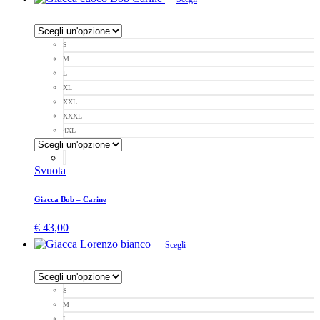
S
M
L
XL
XXL
XXXL
4XL
Svuota
Giacca Bob – Carine
€
43,00
Scegli
S
M
L