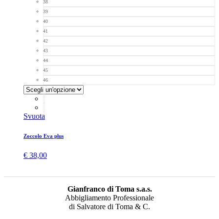
38
39
40
41
42
43
44
45
46
Svuota
Zoccolo Eva plus
€
38,00
Gianfranco di Toma s.a.s.
Abbigliamento Professionale
di Salvatore di Toma & C.