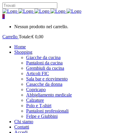
0
Nessun prodotto nel carrello.
Carrello
Totale:
€
0,00
Home
Shopping
Giacche da cucina
Pantaloni da cucina
Grembiuli da cucina
Articoli FIC
Sala bar e ricevimento
Casacche da donna
Copricapo
Abbigliamento medicale
Calzature
Polo e T-shirt
Pantaloni professionali
Felpe e Giubbini
Chi siamo
Contatti
Accedi