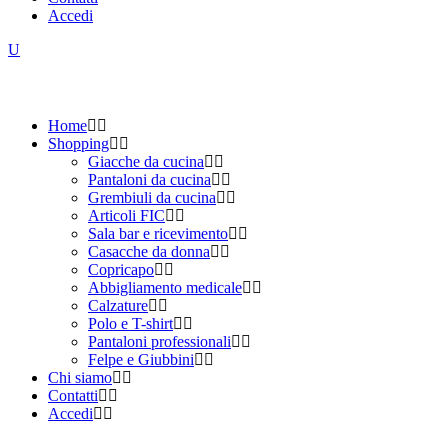
Accedi
Home
Shopping
Giacche da cucina
Pantaloni da cucina
Grembiuli da cucina
Articoli FIC
Sala bar e ricevimento
Casacche da donna
Copricapo
Abbigliamento medicale
Calzature
Polo e T-shirt
Pantaloni professionali
Felpe e Giubbini
Chi siamo
Contatti
Accedi