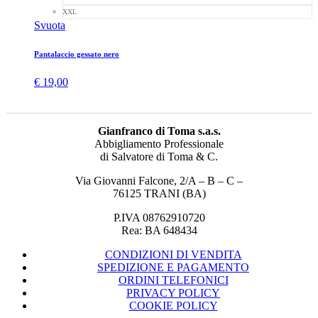
XXL
Svuota
Pantalaccio gessato nero
€
19,00
Gianfranco di Toma s.a.s.
Abbigliamento Professionale
di Salvatore di Toma & C.
Via Giovanni Falcone, 2/A – B – C –
76125 TRANI (BA)
P.IVA 08762910720
Rea: BA 648434
CONDIZIONI DI VENDITA
SPEDIZIONE E PAGAMENTO
ORDINI TELEFONICI
PRIVACY POLICY
COOKIE POLICY