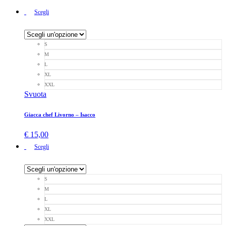
Scegli
S
M
L
XL
XXL
Svuota
Giacca chef Livorno – Isacco
€
15,00
Scegli
S
M
L
XL
XXL