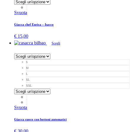
Svuota
Giacca chef Enrica – Isacco
€
15,00
Scegli
S
M
L
XL
XXL
Svuota
Giacca cuoco con bottoni automatici
€
30,00