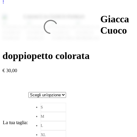
Giacca
Cuoco
doppiopetto colorata
€
30,00
S
M
La tua taglia
:
L
XL