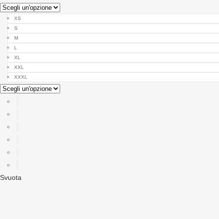
XS
S
M
L
XL
XXL
XXXL
Svuota