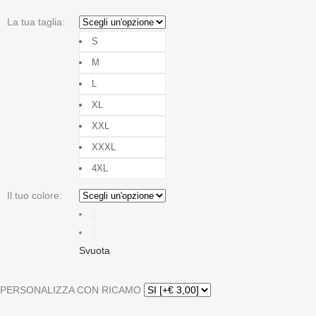
La tua taglia
:
S
M
L
XL
XXL
XXXL
4XL
Il tuo colore
:
Svuota
PERSONALIZZA CON RICAMO