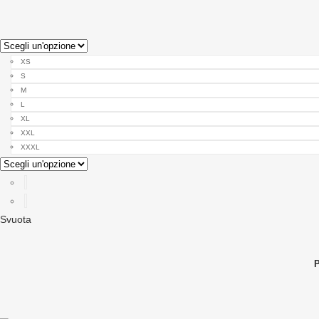
XS
S
M
L
XL
XXL
XXXL
Svuota