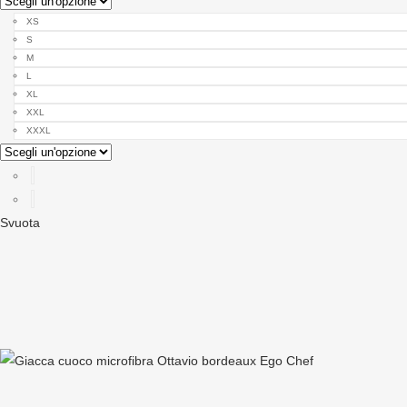
XS
S
M
L
XL
XXL
XXXL
Svuota