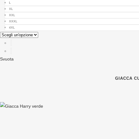
L
XL
XXL
XXXL
4XL
Svuota
GIACCA C