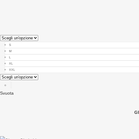
S
M
L
XL
XXL
Svuota
G