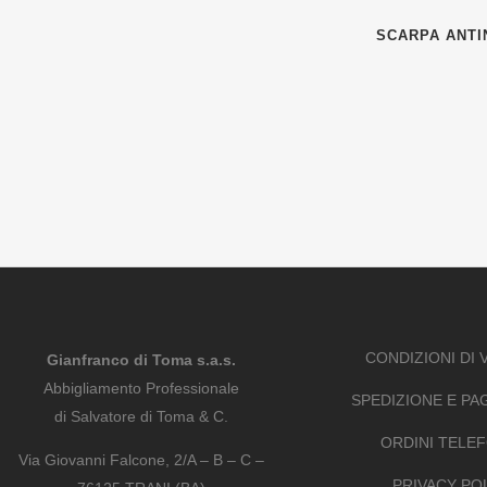
SCARPA ANTI
CONDIZIONI DI 
Gianfranco di Toma s.a.s.
Abbigliamento Professionale
SPEDIZIONE E P
di Salvatore di Toma & C.
ORDINI TELEF
Via Giovanni Falcone, 2/A – B – C –
PRIVACY PO