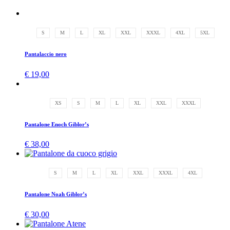
S
M
L
XL
XXL
XXXL
4XL
5XL
Pantalaccio nero
€
19,00
XS
S
M
L
XL
XXL
XXXL
Pantalone Enoch Giblor’s
€
38,00
S
M
L
XL
XXL
XXXL
4XL
Pantalone Noah Giblor’s
€
30,00