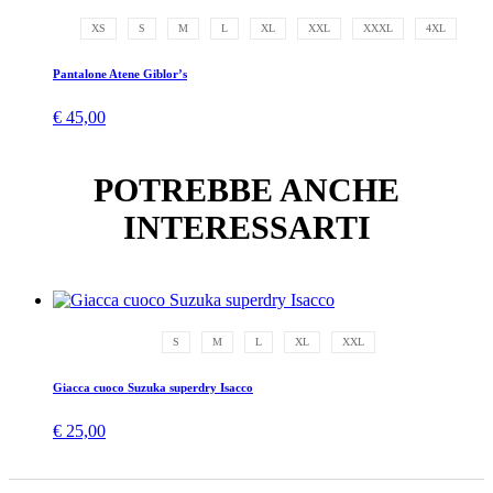
XS
S
M
L
XL
XXL
XXXL
4XL
Pantalone Atene Giblor’s
€
45,00
POTREBBE ANCHE
INTERESSARTI
S
M
L
XL
XXL
Giacca cuoco Suzuka superdry Isacco
€
25,00