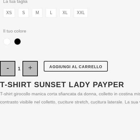
La tua taglia
XS
S
M
L
XL
XXL
Il tuo colore
AGGIUNGI AL CARRELLO
T-SHIRT SUNSET LADY PAYPER
T-shirt girocollo manica corta sfiancata da donna, colletto in costina mi
contrasto visibile nel colletto, cuciture stretch, cucitura laterale. La su