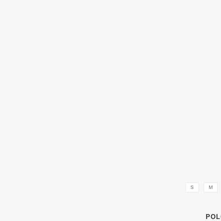
S
M
POL