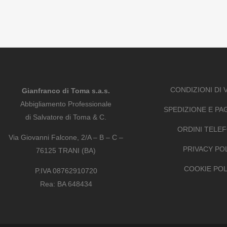
CONDIZIONI DI 
Gianfranco di Toma s.a.s.
Abbigliamento Professionale
SPEDIZIONE E P
di Salvatore di Toma & C.
ORDINI TELEF
Via Giovanni Falcone, 2/A – B – C –
PRIVACY PO
76125 TRANI (BA)
COOKIE POL
P.IVA 08762910720
Rea: BA 648434