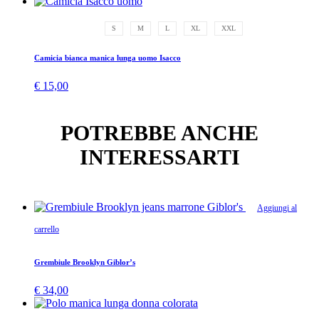
S
M
L
XL
XXL
Camicia bianca manica lunga uomo Isacco
€
15,00
POTREBBE ANCHE
INTERESSARTI
Aggiungi al
carrello
Grembiule Brooklyn Giblor’s
€
34,00