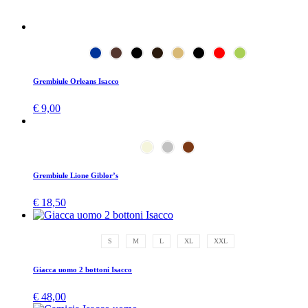
Grembiule Orleans Isacco
€
9,00
Grembiule Lione Giblor’s
€
18,50
S
M
L
XL
XXL
Giacca uomo 2 bottoni Isacco
€
48,00