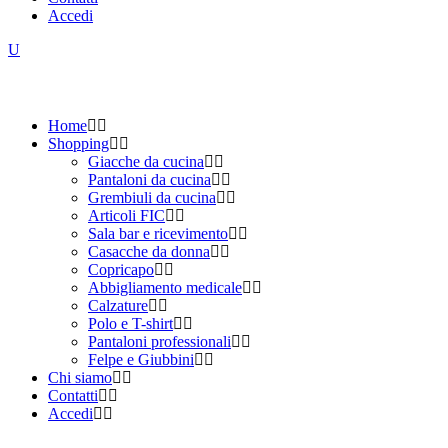
Accedi
Home
Shopping
Giacche da cucina
Pantaloni da cucina
Grembiuli da cucina
Articoli FIC
Sala bar e ricevimento
Casacche da donna
Copricapo
Abbigliamento medicale
Calzature
Polo e T-shirt
Pantaloni professionali
Felpe e Giubbini
Chi siamo
Contatti
Accedi