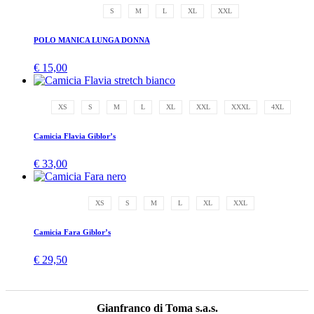
S
M
L
XL
XXL
POLO MANICA LUNGA DONNA
€
15,00
XS
S
M
L
XL
XXL
XXXL
4XL
Camicia Flavia Giblor’s
€
33,00
XS
S
M
L
XL
XXL
Camicia Fara Giblor’s
€
29,50
Gianfranco di Toma s.a.s.