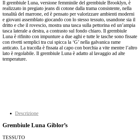
Il grembiule Luna, versione femminile del grembiule Brooklyn, è
realizzato in pregiato jeans di cotone dalla trama consistente, nella
tonalità del marrone, ed è pensato per valorizzare ambienti moderni
e giovani assemblato giocando con lo stesso tessuto, usandone sia il
dritto e che il rovescio, mostra una tasca sulla pettorina ed un’ampia
tasca laterale a destra, a contrasto sul fondo chiaro. Il grembiule
Luna è rifinito con impunture a due aghi e tutte le tasche sono fissate
con rivetti semplici tra cui spicca la ‘G’ nella galvanica rame
anticato. La tracolla è fissata al capo con borchia a vite mentre l’altro
lato è regolabile. Il grembiule Luna è adatto al lavaggio ad alte
temperature.
Descrizione
Grembiule Luna Giblor’s
TESSUTO