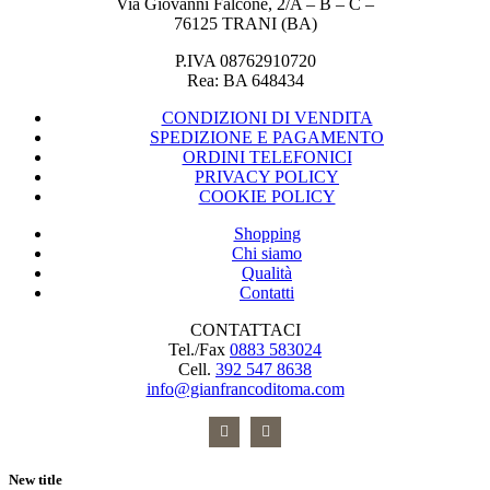
Via Giovanni Falcone, 2/A – B – C –
76125 TRANI (BA)
P.IVA 08762910720
Rea: BA 648434
CONDIZIONI DI VENDITA
SPEDIZIONE E PAGAMENTO
ORDINI TELEFONICI
PRIVACY POLICY
COOKIE POLICY
Shopping
Chi siamo
Qualità
Contatti
CONTATTACI
Tel./Fax
0883 583024
Cell.
392 547 8638
info@gianfrancoditoma.com
New title