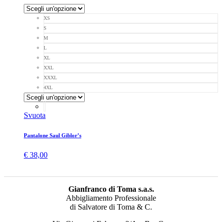
XS
S
M
L
XL
XXL
XXXL
4XL
Svuota
Pantalone Saul Giblor’s
€
38,00
Gianfranco di Toma s.a.s.
Abbigliamento Professionale
di Salvatore di Toma & C.