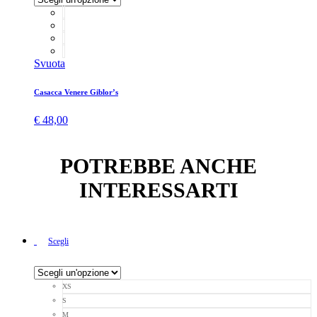
Svuota
Casacca Venere Giblor’s
€
48,00
POTREBBE ANCHE
INTERESSARTI
Scegli
XS
S
M