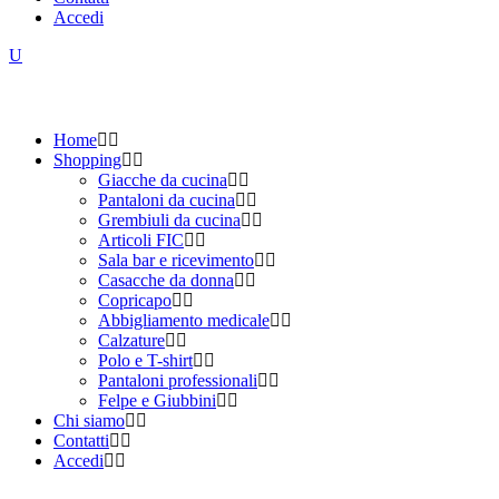
Accedi
Home
Shopping
Giacche da cucina
Pantaloni da cucina
Grembiuli da cucina
Articoli FIC
Sala bar e ricevimento
Casacche da donna
Copricapo
Abbigliamento medicale
Calzature
Polo e T-shirt
Pantaloni professionali
Felpe e Giubbini
Chi siamo
Contatti
Accedi