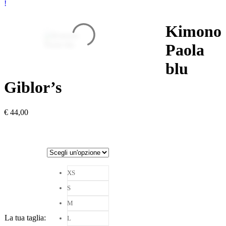
Kimono
Paola
blu
Giblor’s
€
44,00
XS
S
M
La tua taglia
:
L