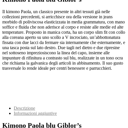
Il kimono Paola, un classico presente in altri tessuti già nelle
collezioni precedenti, si arricchisce ora della versione in jeans
morbido di poliviscosa elasticizzata in media grammatura, con mano
soffice e fluida che non aderisce al corpo e resiste alle medie ed alte
temperature. Proposto in manica corta, ha un corpo slim fit con collo
alla coreana aperto su uno scollo a V incrociato, un’abbottonatura
fissata con due lacci da fermare sia internamente che esternamente, e
una tasca posta sul lato destro. Due tagli nel dietro e due ripresine
nel sottoseno impreziosiscono la linea del capo, insieme alle
impunture di rifinitura a contrasto sul blu, realizzate in un tono ocra
che richiama la galvanica degli articoli in abbinamento. Il suo gusto
trasversale lo rende ideale per centri benessere e parrucchieri.
Descrizione
Informazioni aggiuntive
Kimono Paola blu Giblor’s