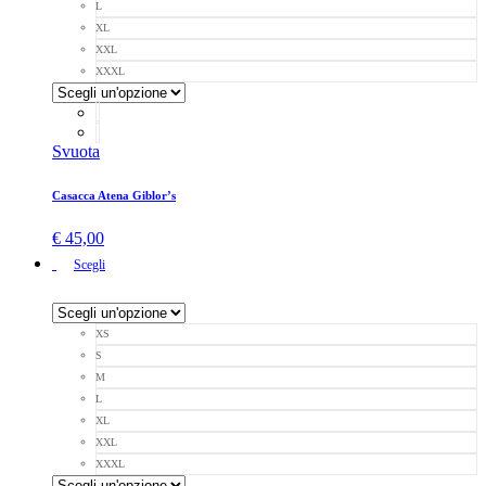
L
XL
XXL
XXXL
Svuota
Casacca Atena Giblor’s
€
45,00
Scegli
XS
S
M
L
XL
XXL
XXXL