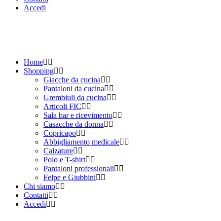
Accedi
Home
Shopping
Giacche da cucina
Pantaloni da cucina
Grembiuli da cucina
Articoli FIC
Sala bar e ricevimento
Casacche da donna
Copricapo
Abbigliamento medicale
Calzature
Polo e T-shirt
Pantaloni professionali
Felpe e Giubbini
Chi siamo
Contatti
Accedi