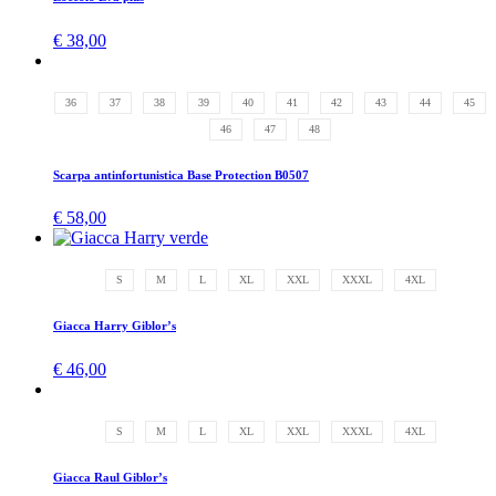
€
38,00
36
37
38
39
40
41
42
43
44
45
46
47
48
Scarpa antinfortunistica Base Protection B0507
€
58,00
S
M
L
XL
XXL
XXXL
4XL
Giacca Harry Giblor’s
€
46,00
S
M
L
XL
XXL
XXXL
4XL
Giacca Raul Giblor’s