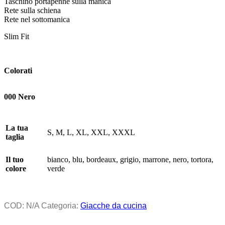
Taschino portapenne sulla manica
Rete sulla schiena
Rete nel sottomanica
Slim Fit
Colorati
000 Nero
La tua
S, M, L, XL, XXL, XXXL
taglia
Il tuo
bianco, blu, bordeaux, grigio, marrone, nero, tortora,
colore
verde
COD:
N/A
Categoria:
Giacche da cucina