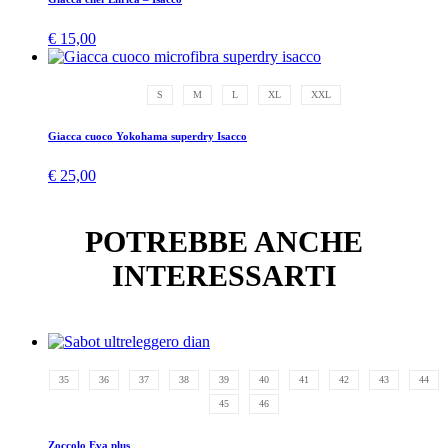
€
15,00
S
M
L
XL
XXL
Giacca cuoco Yokohama superdry Isacco
€
25,00
POTREBBE ANCHE
INTERESSARTI
35
36
37
38
39
40
41
42
43
44
45
46
Zoccolo Eva plus