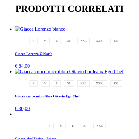
PRODOTTI CORRELATI
S
M
L
XL
XXL
XXXL
4XL
Giacca Lorenzo Giblor’s
€
84,00
S
M
L
XL
XXL
XXXL
4XL
Giacca cuoco microfibra Ottavio Ego Chef
€
30,00
S
M
L
XL
XXL
Giacca chef Enrica – Isacco